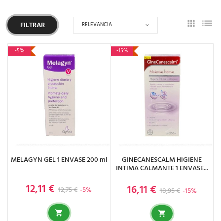
RELEVANCIA
FILTRAR
-5%
-15%
MELAGYN GEL 1 ENVASE 200 ml
GINECANESCALM HIGIENE
INTIMA CALMANTE 1 ENVASE...
12,11 €
16,11 €
Precio base
Precio
Precio base
Precio
12,75 €
-5%
18,95 €
-15%