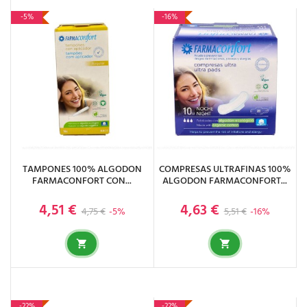
-5%
-16%
TAMPONES 100% ALGODON
COMPRESAS ULTRAFINAS 100%
FARMACONFORT CON...
ALGODON FARMACONFORT...
4,51 €
4,63 €
Precio base
Precio
Precio base
Precio
4,75 €
-5%
5,51 €
-16%
-22%
-22%