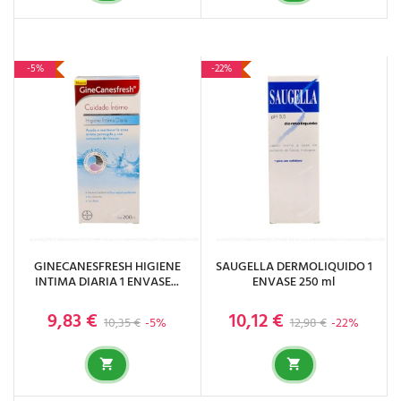
-5%
-22%
GINECANESFRESH HIGIENE
SAUGELLA DERMOLIQUIDO 1
INTIMA DIARIA 1 ENVASE...
ENVASE 250 ml
9,83 €
10,12 €
Precio base
Precio
Precio base
Precio
10,35 €
-5%
12,98 €
-22%