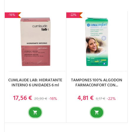
-16%
-22%
CUMLAUDE LAB: HIDRATANTE
TAMPONES 100% ALGODON
INTERNO 6 UNIDADES 6 ml
FARMACONFORT CON...
17,56 €
4,81 €
Precio base
Precio
Precio base
Precio
20,90 €
-16%
6,17 €
-22%