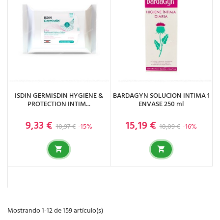
ISDIN GERMISDIN HYGIENE &
BARDAGYN SOLUCION INTIMA 1
PROTECTION INTIM...
ENVASE 250 ml
9,33 €
15,19 €
Precio base
Precio
Precio base
Precio
10,97 €
-15%
18,09 €
-16%
Mostrando 1-12 de 159 artículo(s)