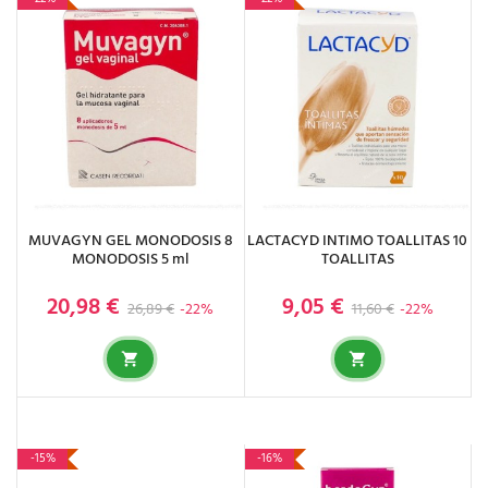
MUVAGYN GEL MONODOSIS 8
LACTACYD INTIMO TOALLITAS 10
MONODOSIS 5 ml
TOALLITAS
20,98 €
9,05 €
Precio base
Precio
Precio base
Precio
26,89 €
-22%
11,60 €
-22%
-15%
-16%