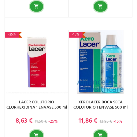
-25%
-15%
LACER COLUTORIO
XEROLACER BOCA SECA
CLORHEXIDINA 1 ENVASE 500 ml
COLUTORIO 1 ENVASE 500 ml
8,63 €
11,86 €
Precio base
Precio
Precio base
Precio
11,50 €
-25%
13,95 €
-15%