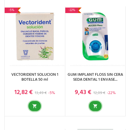
-5%
-22%
VECTORIDENT SOLUCION 1
GUM IMPLANT FLOSS SIN CERA
BOTELLA 50 ml
SEDA DENTAL 1 ENVASE...
12,82 €
9,43 €
Precio base
Precio
Precio base
Precio
13,49 €
-5%
12,09 €
-22%