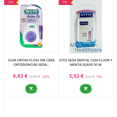
-22%
-5%
GUM ORTHO FLOSS SIN CERA
VITIS SEDA DENTAL CON FLUOR Y
ORTODONCIAS SEDA...
MENTA SUAVE 50 M
9,43 €
5,52 €
Precio base
Precio
Precio base
Precio
12,09 €
-22%
5,81 €
-5%