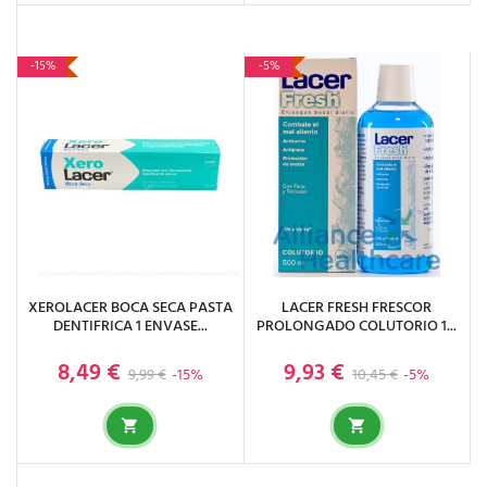
-15%
-5%
XEROLACER BOCA SECA PASTA
LACER FRESH FRESCOR
DENTIFRICA 1 ENVASE...
PROLONGADO COLUTORIO 1...
8,49 €
9,93 €
Precio base
Precio
Precio base
Precio
9,99 €
-15%
10,45 €
-5%