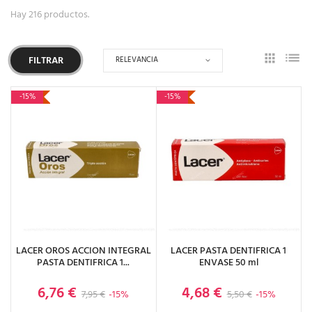
Hay 216 productos.
RELEVANCIA
FILTRAR
-15%
-15%
LACER OROS ACCION INTEGRAL
LACER PASTA DENTIFRICA 1
PASTA DENTIFRICA 1...
ENVASE 50 ml
6,76 €
4,68 €
Precio base
Precio
Precio base
Precio
7,95 €
-15%
5,50 €
-15%