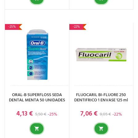
-25%
-22%
ORAL-B SUPERFLOSS SEDA
FLUOCARIL BI-FLUORE 250
DENTAL MENTA 50 UNIDADES
DENTIFRICO 1 ENVASE 125 ml
4,13 €
7,06 €
Precio base
Precio
Precio base
Precio
5,50 €
-25%
9,05 €
-22%