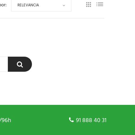
por:
RELEVANCIA
/96h
91 888 40 31