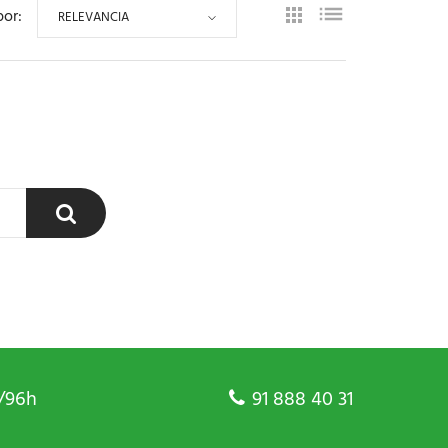
por:
RELEVANCIA
/96h
91 888 40 31