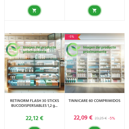
-5%
RETINORM FLASH 30 STICKS
TINNICARE 60 COMPRIMIDOS
BUCODISPERSABLES 1,2 g...
22,09 €
22,12 €
Precio base
Precio
Precio
23,25 €
-5%