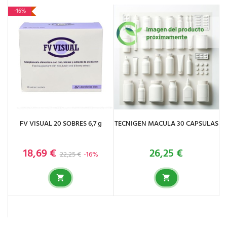
-16%
FV VISUAL 20 SOBRES 6,7 g
TECNIGEN MACULA 30 CAPSULAS
18,69 €
26,25 €
Precio base
Precio
Precio
22,25 €
-16%