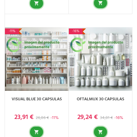
-11%
-16%
VISUAL BLUE 30 CAPSULAS
OFTALMUX 30 CAPSULAS
23,91 €
29,24 €
Precio base
Precio
Precio base
Precio
26,86 €
-11%
34,81 €
-16%