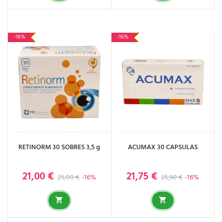
-16%
-16%
RETINORM 30 SOBRES 3,5 g
ACUMAX 30 CAPSULAS
21,00 €
21,75 €
Precio base
Precio
Precio base
Precio
25,00 €
-16%
25,90 €
-16%