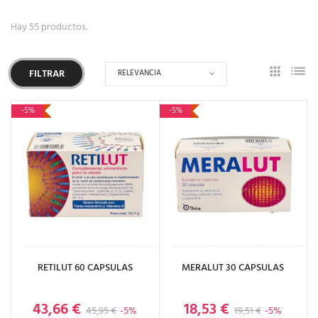
Hay 55 productos.
RELEVANCIA
FILTRAR
-5%
-5%
RETILUT 60 CAPSULAS
MERALUT 30 CAPSULAS
43,66 €
18,53 €
Precio base
Precio
Precio base
Precio
45,95 €
-5%
19,51 €
-5%