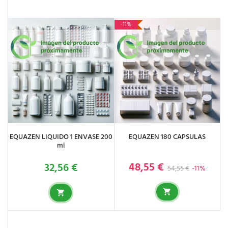
-11%
EQUAZEN LIQUIDO 1 ENVASE 200
EQUAZEN 180 CAPSULAS
ml
48,55 €
32,56 €
Precio base
Precio
Precio
54,55 €
-11%