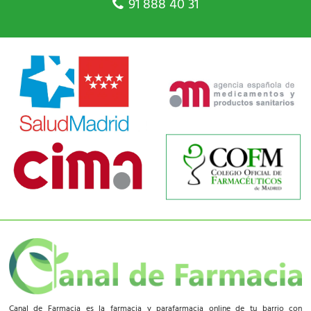
91 888 40 31
Canal de Farmacia es la farmacia y parafarmacia online de tu barrio con