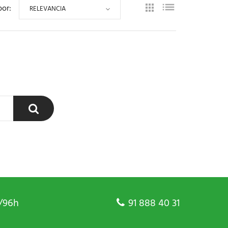
por:
RELEVANCIA
/96h
91 888 40 31