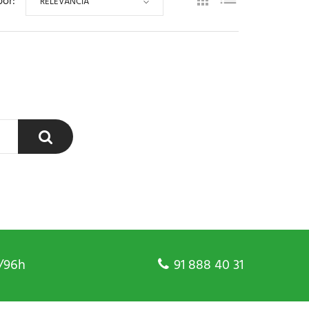
por:
RELEVANCIA
/96h
91 888 40 31