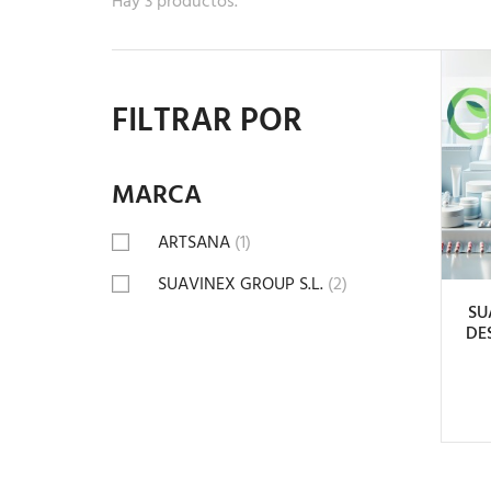
Hay 3 productos.
FILTRAR POR
MARCA
A
ARTSANA
(1)
SUAVINEX GROUP S.L.
(2)
SU
DE