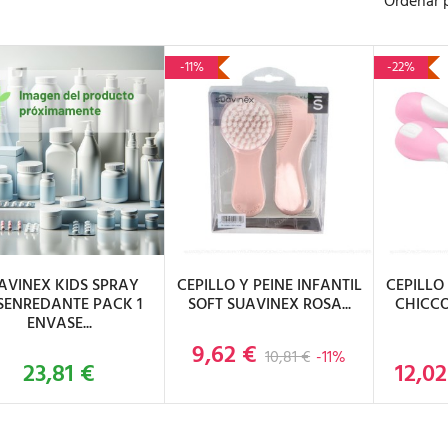
Ordenar 
-11%
-22%
ÑADIR AL CARRITO
AÑADIR AL CARRITO
AÑAD
AVINEX KIDS SPRAY
CEPILLO Y PEINE INFANTIL
CEPILLO
SENREDANTE PACK 1
SOFT SUAVINEX ROSA...
CHICCO
ENVASE...
9,62 €
Precio base
Precio
10,81 €
-11%
23,81 €
12,02
Precio