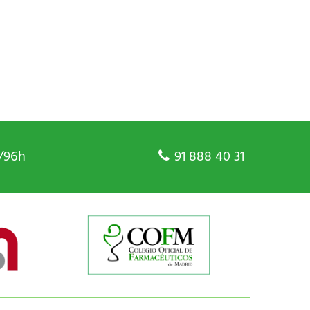
/96h
91 888 40 31