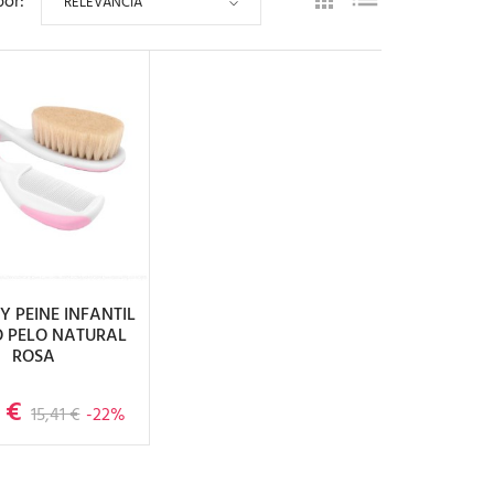
por:
RELEVANCIA
IR AL CARRITO
 Y PEINE INFANTIL
 PELO NATURAL
ROSA
 €
Precio base
Precio
15,41 €
-22%