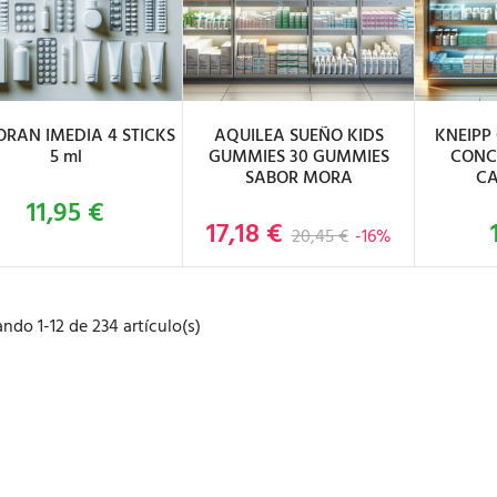
ÑADIR AL CARRITO
AÑADIR AL CARRITO
AÑAD
ORAN IMEDIA 4 STICKS
AQUILEA SUEÑO KIDS
KNEIPP
5 ml
GUMMIES 30 GUMMIES
CONC
SABOR MORA
CA
11,95 €
Precio
17,18 €
Precio base
Precio
20,45 €
-16%
ndo 1-12 de 234 artículo(s)