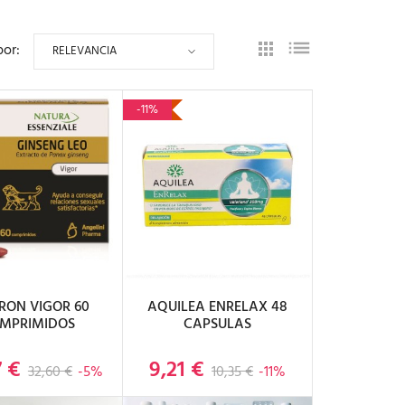
por:
RELEVANCIA
-11%
IR AL CARRITO
AÑADIR AL CARRITO
RON VIGOR 60
AQUILEA ENRELAX 48
MPRIMIDOS
CAPSULAS
7 €
9,21 €
Precio base
Precio
Precio base
Precio
32,60 €
-5%
10,35 €
-11%