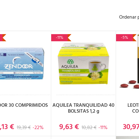
Ordenar 
-11%
-5%
ÑADIR AL CARRITO
AÑADIR AL CARRITO
AÑAD
DOR 30 COMPRIMIDOS
AQUILEA TRANQUILIDAD 40
LEOT
BOLSITAS 1,2 g
CO
,13 €
9,63 €
30,9
Precio base
Precio
Precio base
Precio
19,39 €
-22%
10,82 €
-11%