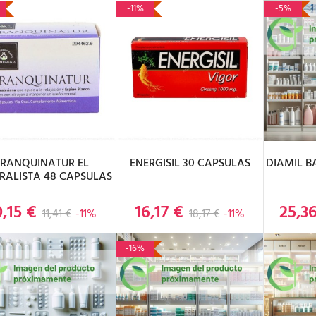
-11%
-5%
ÑADIR AL CARRITO
AÑADIR AL CARRITO
AÑAD
TRANQUINATUR EL
ENERGISIL 30 CAPSULAS
DIAMIL B
RALISTA 48 CAPSULAS
0,15 €
16,17 €
25,3
Precio base
Precio
Precio base
Precio
11,41 €
-11%
18,17 €
-11%
-16%