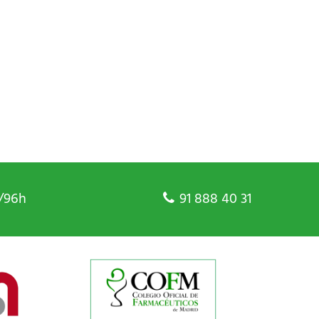
/96h
91 888 40 31