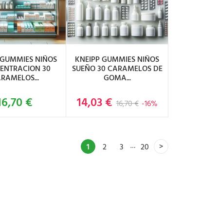
IR AL CARRITO
AÑADIR AL CARRITO
 GUMMIES NIÑOS
KNEIPP GUMMIES NIÑOS
ENTRACION 30
SUEÑO 30 CARAMELOS DE
RAMELOS...
GOMA...
16,70 €
14,03 €
Precio
Precio base
Precio
16,70 €
-16%
…
1
2
3
20