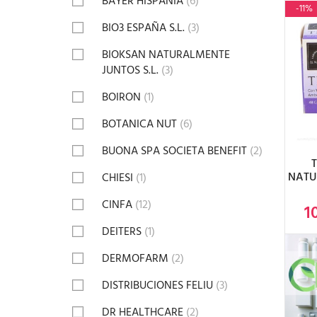
BAYER HISPANIA
(6)
-11%
BIO3 ESPAÑA S.L.
(3)
BIOKSAN NATURALMENTE
JUNTOS S.L.
(3)
BOIRON
(1)
A
BOTANICA NUT
(6)
BUONA SPA SOCIETA BENEFIT
(2)
NATU
CHIESI
(1)
CINFA
(12)
1
DEITERS
(1)
DERMOFARM
(2)
DISTRIBUCIONES FELIU
(3)
DR HEALTHCARE
(2)