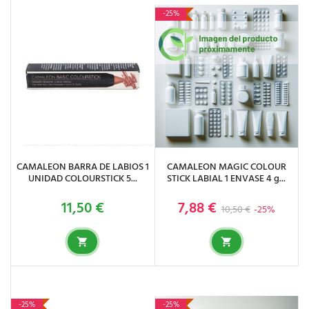
-25%
CAMALEON BARRA DE LABIOS 1
CAMALEON MAGIC COLOUR
UNIDAD COLOURSTICK 5...
STICK LABIAL 1 ENVASE 4 g...
11,50 €
7,88 €
Precio
Precio base
Precio
10,50 €
-25%
-25%
-25%