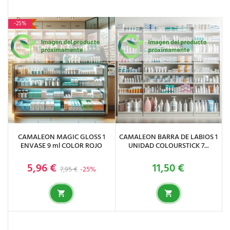
-25%
CAMALEON MAGIC GLOSS 1
CAMALEON BARRA DE LABIOS 1
ENVASE 9 ml COLOR ROJO
UNIDAD COLOURSTICK 7...
5,96 €
11,50 €
Precio base
Precio
Precio
7,95 €
-25%