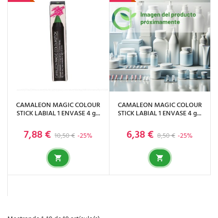
CAMALEON MAGIC COLOUR
CAMALEON MAGIC COLOUR
STICK LABIAL 1 ENVASE 4 g...
STICK LABIAL 1 ENVASE 4 g...
7,88 €
6,38 €
Precio base
Precio
Precio base
Precio
10,50 €
-25%
8,50 €
-25%