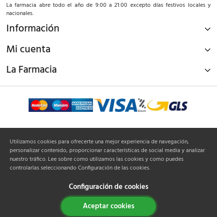
La farmacia abre todo el año de 9:00 a 21:00 excepto días festivos locales y
nacionales.
Información
Mi cuenta
La Farmacia
¡Síguenos!
Utilizamos cookies para ofrecerte una mejor experiencia de navegación,
personalizar contenido, proporcionar características de social media y analizar
nuestro tráfico. Lee sobre como utilizamos las cookies y como puedes
controlarlas seleccionando Configuración de las cookies.
Configuración de cookies
Todos los derechos reservados © 2025 Canal de Farmacia -
Aviso legal
|
Política de
Aceptar cookies
privacidad
|
Política de cookies