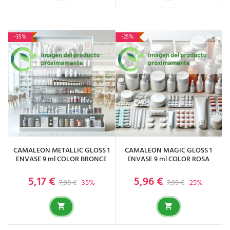
-35%
-25%
CAMALEON METALLIC GLOSS 1
CAMALEON MAGIC GLOSS 1
ENVASE 9 ml COLOR BRONCE
ENVASE 9 ml COLOR ROSA
5,17 €
5,96 €
Precio base
Precio
Precio base
Precio
7,95 €
-35%
7,95 €
-25%