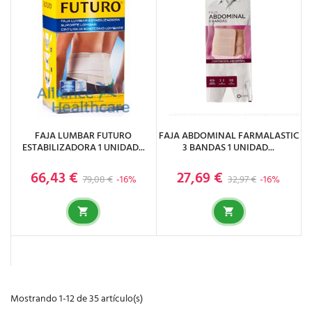
FAJA LUMBAR FUTURO
FAJA ABDOMINAL FARMALASTIC
ESTABILIZADORA 1 UNIDAD...
3 BANDAS 1 UNIDAD...
66,43 €
27,69 €
Precio base
Precio
Precio base
Precio
79,08 €
-16%
32,97 €
-16%
Mostrando 1-12 de 35 artículo(s)