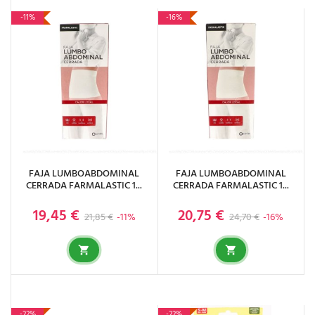
-11%
-16%
FAJA LUMBOABDOMINAL
FAJA LUMBOABDOMINAL
CERRADA FARMALASTIC 1...
CERRADA FARMALASTIC 1...
19,45 €
20,75 €
Precio base
Precio
Precio base
Precio
21,85 €
-11%
24,70 €
-16%
-22%
-22%