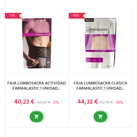
-5%
-16%
FAJA LUMBOSACRA ACTIVIDAD
FAJA LUMBOSACRA CLASICA
FARMALASTIC 1 UNIDAD...
FARMALASTIC 1 UNIDAD...
40,23 €
44,32 €
Precio base
Precio
Precio base
Precio
42,34 €
-5%
52,76 €
-16%