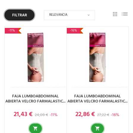
RELEVANCIA
FILTRAR
-11%
-16%
FAJA LUMBOABDOMINAL
FAJA LUMBOABDOMINAL
ABIERTA VELCRO FARMALASTIC...
ABIERTA VELCRO FARMALASTIC...
21,43 €
22,86 €
Precio base
Precio
Precio base
Precio
24,08 €
-11%
27,22 €
-16%