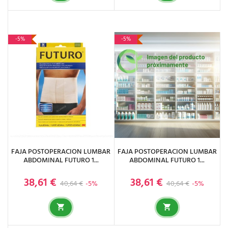
-5%
-5%
FAJA POSTOPERACION LUMBAR
FAJA POSTOPERACION LUMBAR
ABDOMINAL FUTURO 1...
ABDOMINAL FUTURO 1...
38,61 €
38,61 €
Precio base
Precio
Precio base
Precio
40,64 €
-5%
40,64 €
-5%