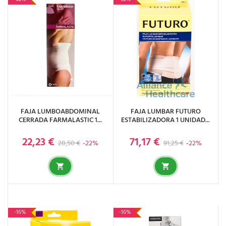
FAJA LUMBOABDOMINAL
FAJA LUMBAR FUTURO
CERRADA FARMALASTIC 1...
ESTABILIZADORA 1 UNIDAD...
22,23 €
71,17 €
Precio base
Precio
Precio base
Precio
28,50 €
-22%
91,25 €
-22%
-16%
-16%