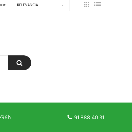
por:
RELEVANCIA
/96h
91 888 40 31