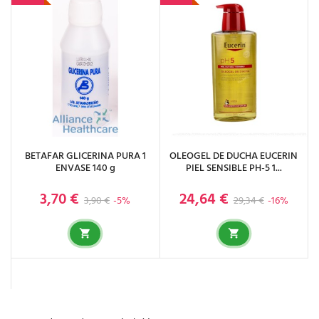
BETAFAR GLICERINA PURA 1
OLEOGEL DE DUCHA EUCERIN
ENVASE 140 g
PIEL SENSIBLE PH-5 1...
3,70 €
24,64 €
Precio base
Precio
Precio base
Precio
3,90 €
-5%
29,34 €
-16%