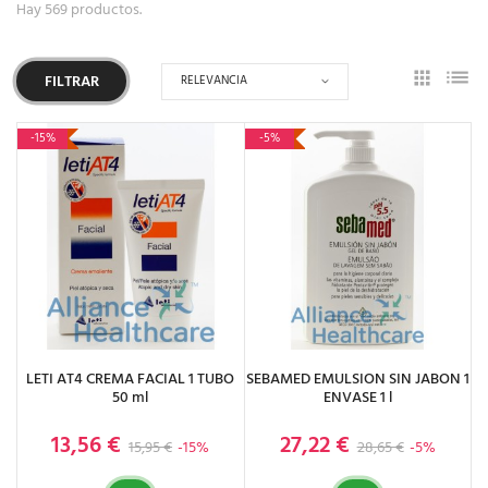
Hay 569 productos.
RELEVANCIA
FILTRAR
-15%
-5%
LETI AT4 CREMA FACIAL 1 TUBO
SEBAMED EMULSION SIN JABON 1
50 ml
ENVASE 1 l
13,56 €
27,22 €
Precio base
Precio
Precio base
Precio
15,95 €
-15%
28,65 €
-5%