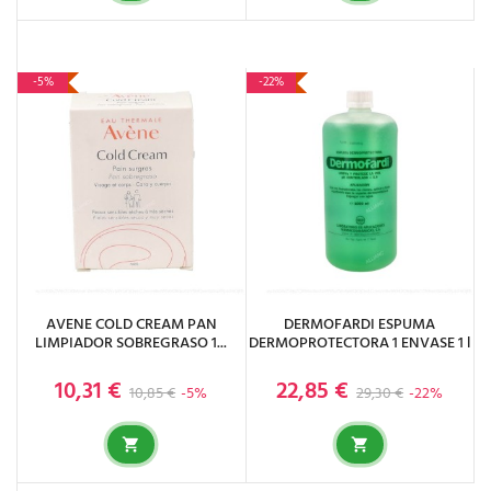
-5%
-22%
AVENE COLD CREAM PAN
DERMOFARDI ESPUMA
LIMPIADOR SOBREGRASO 1...
DERMOPROTECTORA 1 ENVASE 1 l
10,31 €
22,85 €
Precio base
Precio
Precio base
Precio
10,85 €
-5%
29,30 €
-22%