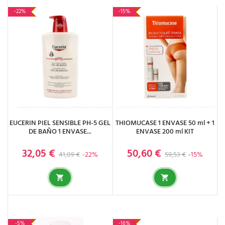
-22%
-15%
EUCERIN PIEL SENSIBLE PH-5 GEL
THIOMUCASE 1 ENVASE 50 ml + 1
DE BAÑO 1 ENVASE...
ENVASE 200 ml KIT
32,05 €
50,60 €
Precio base
Precio
Precio base
Precio
41,09 €
-22%
59,53 €
-15%
-5%
-16%