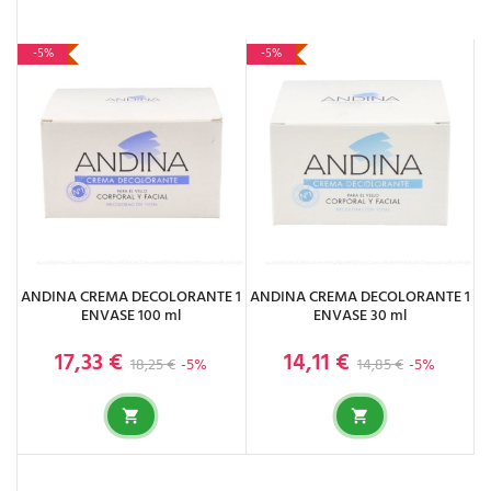
-5%
-5%
ANDINA CREMA DECOLORANTE 1
ANDINA CREMA DECOLORANTE 1
ENVASE 100 ml
ENVASE 30 ml
17,33 €
14,11 €
Precio base
Precio
Precio base
Precio
18,25 €
-5%
14,85 €
-5%