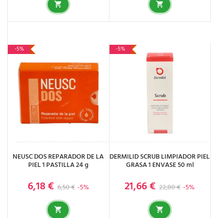
-5%
-5%
NEUSC DOS REPARADOR DE LA
DERMILID SCRUB LIMPIADOR PIEL
PIEL 1 PASTILLA 24 g
GRASA 1 ENVASE 50 ml
6,18 €
21,66 €
Precio base
Precio
Precio base
Precio
6,50 €
-5%
22,80 €
-5%