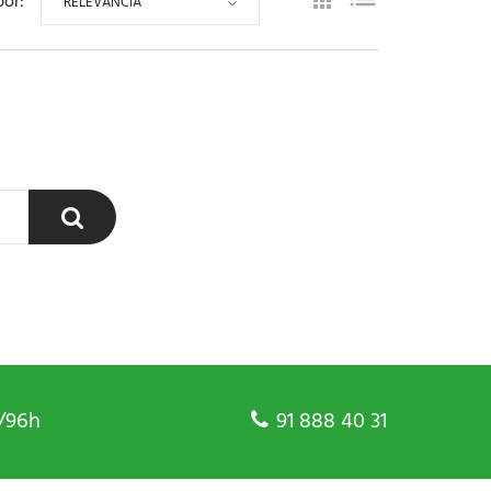
por:
RELEVANCIA
/96h
91 888 40 31