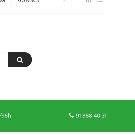
por:
RELEVANCIA
/96h
91 888 40 31