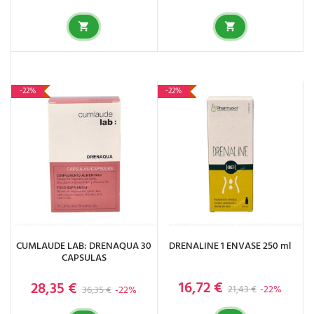
-22%
-22%
CUMLAUDE LAB: DRENAQUA 30
DRENALINE 1 ENVASE 250 ml
CAPSULAS
16,72 €
28,35 €
Precio base
Precio
Precio base
Precio
21,43 €
-22%
36,35 €
-22%