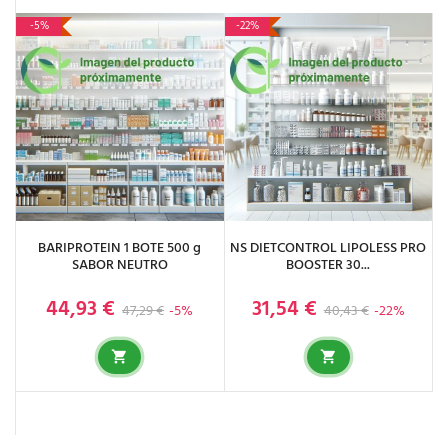
-5%
-22%
BARIPROTEIN 1 BOTE 500 g
NS DIETCONTROL LIPOLESS PRO
SABOR NEUTRO
BOOSTER 30...
44,93 €
31,54 €
Precio base
Precio
Precio base
Precio
47,29 €
-5%
40,43 €
-22%