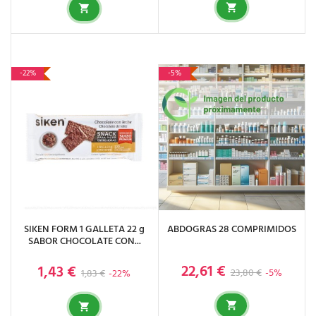
-22%
-5%
SIKEN FORM 1 GALLETA 22 g
ABDOGRAS 28 COMPRIMIDOS
SABOR CHOCOLATE CON...
22,61 €
1,43 €
Precio base
Precio
Precio base
Precio
23,80 €
-5%
1,83 €
-22%