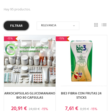
Hay 95 productos.
RELEVANCIA
FILTRAR
-15%
-15%
ARKOCAPSULAS GLUCOMANANO
BIE3 FIBRA CON FRUTAS 24
BIO 80 CAPSULAS
STICKS
20,91 €
7,61 €
Precio base
Precio
Precio base
Precio
24,60 €
-15%
8,95 €
-15%