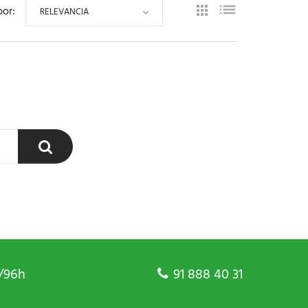
por:
RELEVANCIA
/96h
91 888 40 31